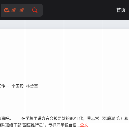
首页
搜一搜
王传一
李国毅
林哲熹
吧。 在学校里说方言会被罚款的80年代，蔡志常（张庭瑚 饰）和邱
班级干部“国语推行员”，专抓同学说台语...
全文