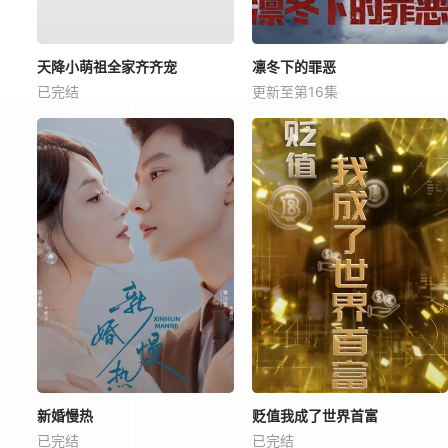
天降小萌祖全家齐齐宠
凛冬下的罪恶
已完结
更新至第16集
新婚慢热
贬值我成了世界首富
已完结
已完结