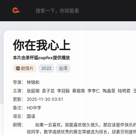
你在我心上
本片由茶杯狐cupfox提供播放
剧情片
2022
台湾
导演：
林锦和
主演：
张庭瑚
袁子芸
李冠毅
蔡振南
李李仁
陶晶莹
陆明君
更新：
2025-11-30 03:51
备注：
HD中字
语言：
国语
剧情：
如果一旦喜欢，就能喜欢很久很久，那应该是件快乐的事
班同学，数学成绩优秀的蔡志常被选为班长，邱素芬则是特殊