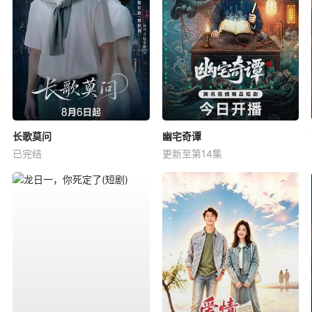
长歌莫问
幽宅奇谭
已完结
更新至第14集