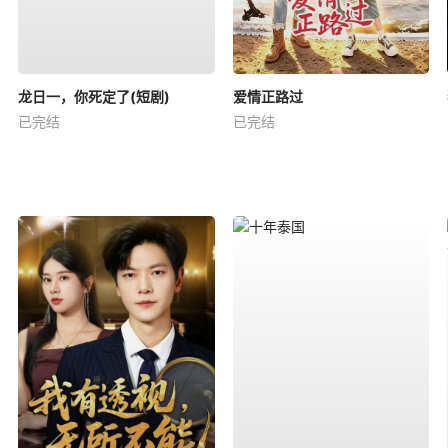
龙日一，你死定了(短剧)
爱情正路过
已完结
已完结