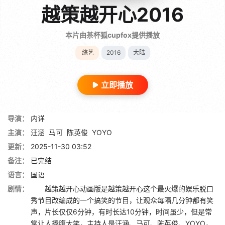
越策越开心2016
本片由茶杯狐cupfox提供播放
综艺
2016
大陆
立即播放
导演：
内详
主演：
汪涵
马可
陈英俊
YOYO
更新：
2025-11-30 03:52
备注：
已完结
语言：
国语
剧情：
越策越开心动画版是越策越开心这个最火爆的娱乐脱口
秀节目改编成的一个搞笑的节目，让观众每隔几分钟都有笑
声，片长仅仅6分钟，有时长达10分钟，时间虽少，但是常
常让人捧腹大笑，主持人是汪涵、马可、陈英俊、YOYO，