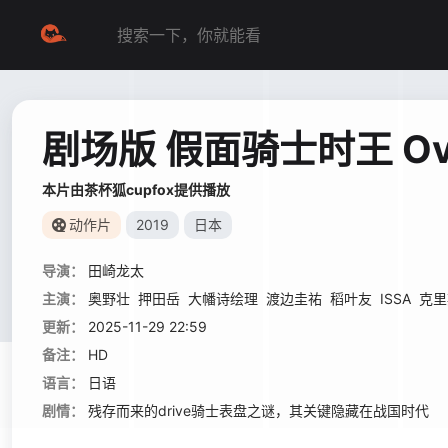
剧场版 假面骑士时王 Over
本片由茶杯狐cupfox提供播放
动作片
2019
日本
导演：
田崎龙太
主演：
奥野壮
押田岳
大幡诗绘理
渡边圭祐
稻叶友
ISSA
克里
更新：
2025-11-29 22:59
备注：
HD
语言：
日语
剧情：
残存而来的drive骑士表盘之谜，其关键隐藏在战国时代