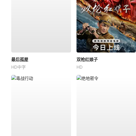
最后孤屋
双枪红娘子
HD中字
HD