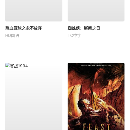
热血篮球之永不放弃
蜘蛛侠：崭新之日
HD国语
TC中字