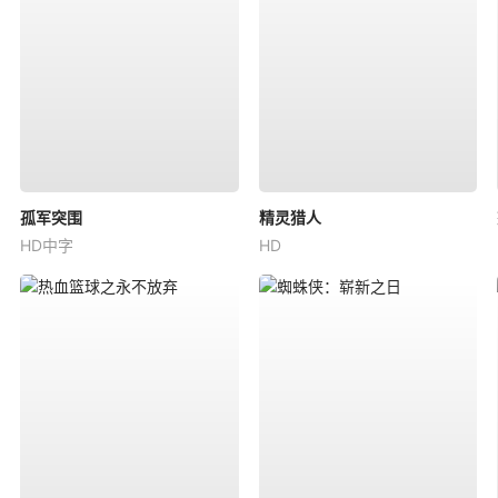
孤军突围
精灵猎人
HD中字
HD