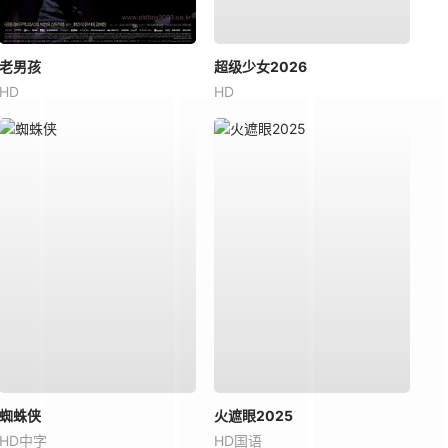
老男孩
超级少女2026
HD
HD
蜘蛛侠
火遮眼2025
HD中字
HD国语