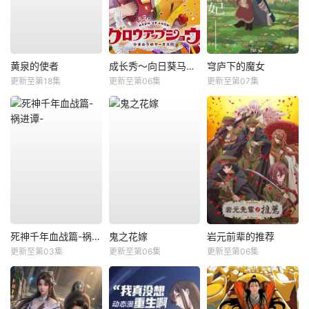
黄泉的使者
成长秀～向日葵马戏团～
穹庐下的魔女
更新至第18集
更新至第06集
更新至第07集
死神千年血战篇-祸进谭-
鬼之花嫁
岩元前辈的推荐
更新至第03集
更新至第06集
更新至第06集