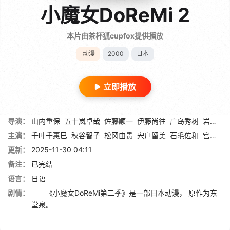
小魔女DoReMi 2
本片由茶杯狐cupfox提供播放
动漫
2000
日本
立即播放
导演：
山内重保
五十岚卓哉
佐藤顺一
伊藤尚往
广岛秀树
岩井隆央
主演：
千叶千惠巳
秋谷智子
松冈由贵
宍户留美
石毛佐和
宫原永海
更新：
2025-11-30 04:11
备注：
已完结
语言：
日语
剧情：
《小魔女DoReMi第二季》是一部日本动漫， 原作为东
堂泉。