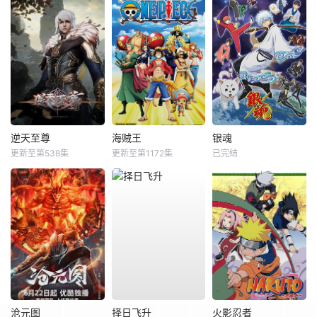
逆天至尊
海贼王
银魂
更新至第538集
更新至第1172集
已完结
沧元图
择日飞升
火影忍者