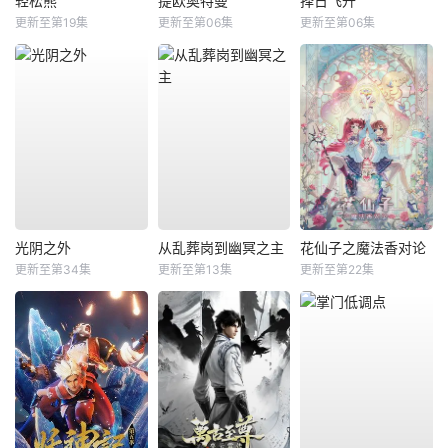
轻松熊
提欧奥特曼
择日飞升
更新至第19集
更新至第06集
更新至第06集
光阴之外
从乱葬岗到幽冥之主
花仙子之魔法香对论
更新至第34集
更新至第13集
更新至第22集