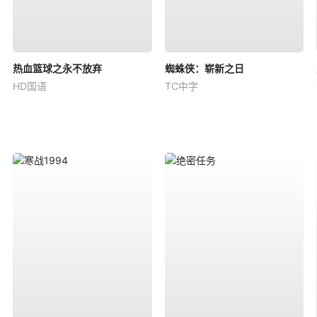
热血篮球之永不放弃
蜘蛛侠：崭新之日
HD国语
TC中字