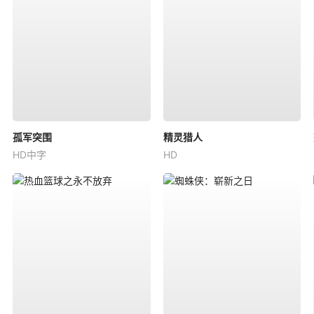
孤军突围
精灵猎人
HD中字
HD