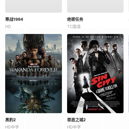
寒战1994
绝密任务
HD
TC国语
黑豹2
罪恶之城2
HD中字
HD中字