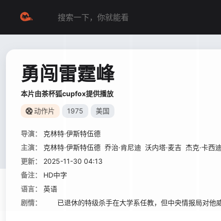
勇闯雷霆峰
本片由茶杯狐cupfox提供播放
动作片
1975
美国
导演：
克林特·伊斯特伍德
主演：
克林特·伊斯特伍德
乔治·肯尼迪
沃内塔·麦吉
杰克·卡西
更新：
2025-11-30 04:13
备注：
HD中字
语言：
英语
剧情：
已退休的特级杀手在大学系任教，但中央情报局对他威