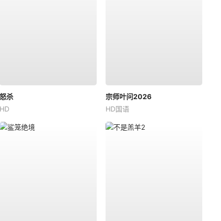
怒杀
宗师叶问2026
HD
HD国语