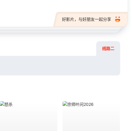
好影片，与好朋友一起分享
线路二