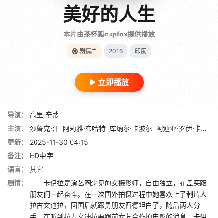
美好的人生
本片由茶杯狐cupfox提供播放
剧情片
2016
印度
立即播放
导演：
高里·辛蒂
主演：
沙鲁克·汗
阿莉雅·布哈特
库纳尔·卡波尔
阿迪亚·罗伊·卡普尔
更新：
2025-11-30 04:15
备注：
HD中字
语言：
其它
剧情：
卡伊拉是演艺圈少见的女摄影师，自由独立，在孟买跟
朋友们一起奋斗。在一次国外拍摄过程中她喜欢上了制片人
拉古文迪拉，回国后就跟男朋友西德坦白了，随后两人分
手。在听到拉古文迪拉要跟前女友合作拍电影的消息，卡伊