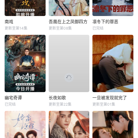
南戏
吾凰在上之凤御四方
凛冬下的罪恶
更新至第14集
更新至第08集
已完结
幽宅奇谭
长夜如歌
一旦被发现就完了
已完结
更新至第22集
更新至第01集