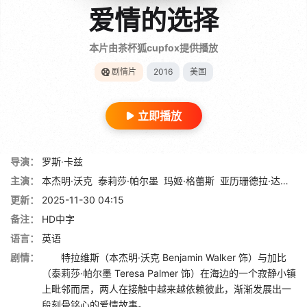
爱情的选择
本片由茶杯狐cupfox提供播放
剧情片
2016
美国
立即播放
导演：
罗斯·卡兹
主演：
本杰明·沃克
泰莉莎·帕尔墨
玛姬·格蕾斯
亚历珊德拉·达达里奥
更新：
2025-11-30 04:15
备注：
HD中字
语言：
英语
剧情：
特拉维斯（本杰明·沃克 Benjamin Walker 饰）与加比
（泰莉莎·帕尔墨 Teresa Palmer 饰）在海边的一个寂静小镇
上毗邻而居，两人在接触中越来越依赖彼此，渐渐发展出一
段刻骨铭心的爱情故事。