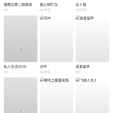
鹿鼎记第二部国语
偷心响叮当
女人城
HD
HD中字
HD中字
私人生活2018
月吟
真爱留声
HD
HD中字
HD