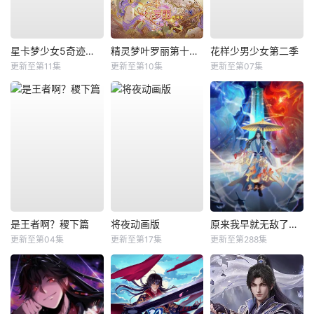
星卡梦少女5奇迹绽放
精灵梦叶罗丽第十一季（下）
花样少男少女第二季
更新至第11集
更新至第10集
更新至第07集
是王者啊？稷下篇
将夜动画版
原来我早就无敌了动态漫
更新至第04集
更新至第17集
更新至第288集