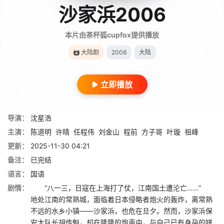
沙家浜2006
本片由茶杯狐cupfox提供播放
大陆剧
2006
大陆
立即播放
导演：
沈星浩
主演：
陈道明
许晴
任程伟
刘金山
程前
方子哥
叶璇
祖峰
更新：
2025-11-30 04:21
备注：
已完结
语言：
国语
剧情：
“八一三，日寇在上海打了仗，江南国土遭沦亡……”
地处江南的常熟城，面临着日本侵略者炮火的轰炸，离常熟
不远的水乡小镇——沙家浜，也危在旦夕。然而，沙家浜保
安大队长胡传魁，却在隆隆的炮声中，与自己已有身孕的姘