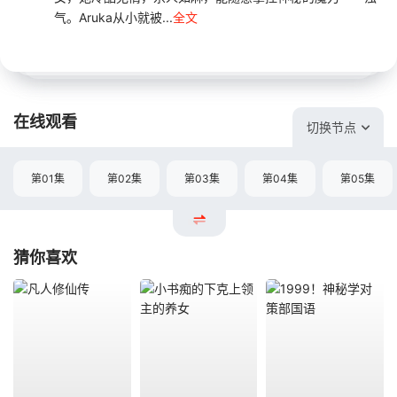
气。Aruka从小就被...
全文
在线观看
切换节点
第01集
第02集
第03集
第04集
第05集
猜你喜欢