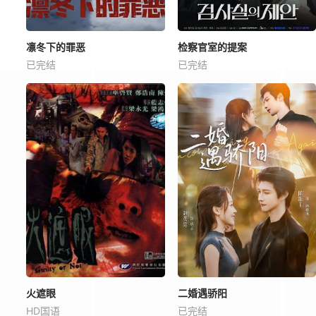
凛冬下的罪恶
检察官室的提案
已完结
已完结
火遮眼
二婚遇骄阳
HD国语
已完结