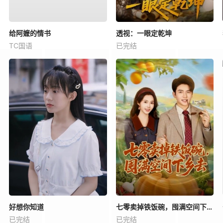
给阿嬷的情书
透视：一眼定乾坤
TC国语
已完结
好想你知道
七零卖掉铁饭碗，囤满空间下乡去
已完结
已完结