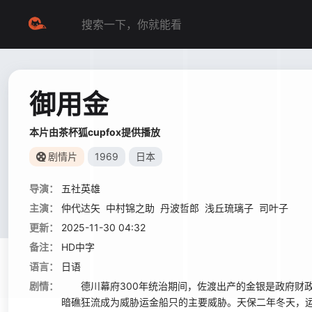
御用金
本片由茶杯狐cupfox提供播放
剧情片
1969
日本
导演：
五社英雄
主演：
仲代达矢
中村锦之助
丹波哲郎
浅丘琉璃子
司叶子
更新：
2025-11-30 04:32
备注：
HD中字
语言：
日语
剧情：
德川幕府300年统治期间，佐渡出产的金银是政府财政
暗礁狂流成为威胁运金船只的主要威胁。天保二年冬天，运