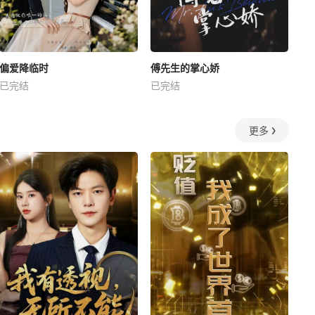
偏爱降临时
傅先生的掌心娇
已完结
已完结
更多