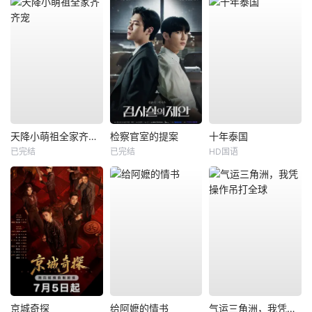
天降小萌祖全家齐齐宠
检察官室的提案
十年泰国
已完结
已完结
HD国语
京城奇探
给阿嬷的情书
气运三角洲，我凭操作吊打全球