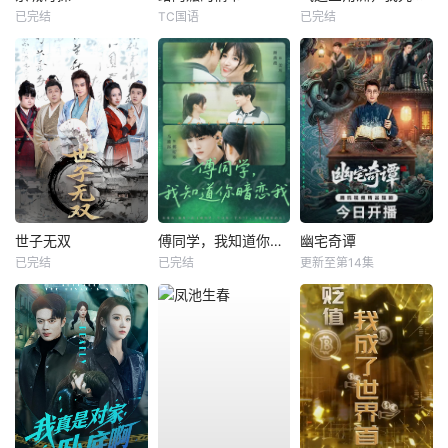
已完结
TC国语
已完结
世子无双
傅同学，我知道你暗恋我
幽宅奇谭
已完结
已完结
更新至第14集