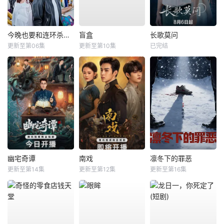
今晚也要和连环杀手约会
盲盒
长歌莫问
更新至第06集
更新至第10集
已完结
幽宅奇谭
南戏
凛冬下的罪恶
更新至第14集
更新至第12集
更新至第16集