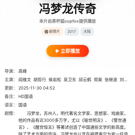
冯梦龙传奇
本片由茶杯狐cupfox提供播放
剧情片
2017
大陆
立即播放
导演：
高峰
主演：
阎维文
胡哲行
侯岩松
吴卫东
邱云鹤
郑昊
张继波
刘小宁
更新：
2025-11-30 04:52
备注：
HD国语
语言：
国语
剧情：
冯梦龙，苏州人，明代著名文学家、思想家、戏曲家，
他的作品有近3000多万字，尤以《喻世明言》、《警世通
言》、《醒世恒言》等著述创造了中国通俗文学的新高度。
除了艺术方面的造诣，冯梦龙也以其在福建寿宁为官一任造