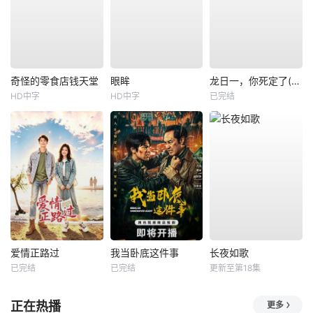
奇怪的零食店钱天堂
眼眸
龙日一，你死定了(短剧)
HD中字
HD中字
已完结
爱情正路过
我当卧底这件事
长夜如歌
已完结
已完结
更新至第18集
正在热播
更多