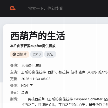
西葫芦的生活
本片由茶杯狐cupfox提供播放
剧情片
2016
其它
导演：
克洛德·巴拉斯
主演：
加斯帕德·施拉特
西斯汀·穆拉特
波林·雅库
米歇尔·维耶
更新：
2025-11-30 05:08
备注：
HD中字
语言：
法语
剧情：
男孩西葫芦（加斯帕德·施拉特 Gaspard Schla
打西葫芦，可即便如此，在西葫芦的内心里，母亲依然是他最