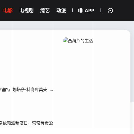
电影
电视剧
综艺
动漫
APP
罗塞特
娜塔莎·科奇库莫夫
莫妮卡·布德
阿德里安·巴拉佐尼
维诺妮可·
让母亲依赖酒精度日，常常苛责殴