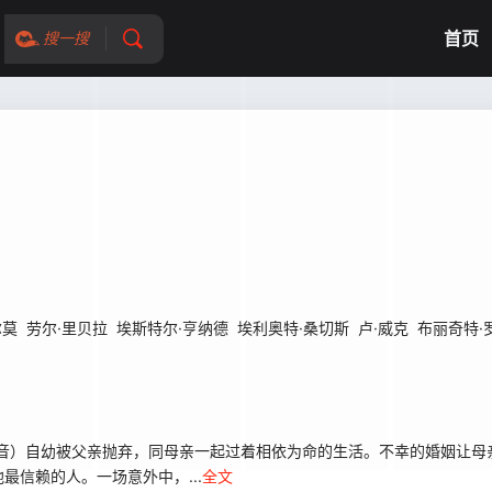
首页
搜一搜
尔莫
劳尔·里贝拉
埃斯特尔·亨纳德
埃利奥特·桑切斯
卢·威克
布丽奇特·
tter 配音）自幼被父亲抛弃，同母亲一起过着相依为命的生活。不幸的婚姻
信赖的人。一场意外中，...
全文