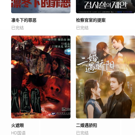
凛冬下的罪恶
检察官室的提案
已完结
已完结
火遮眼
二婚遇骄阳
HD国语
已完结