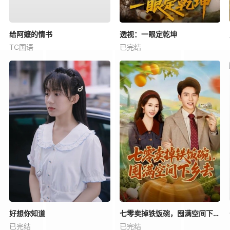
给阿嬷的情书
透视：一眼定乾坤
TC国语
已完结
好想你知道
七零卖掉铁饭碗，囤满空间下乡去
已完结
已完结