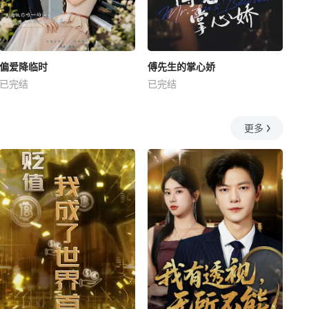
偏爱降临时
傅先生的掌心娇
已完结
已完结
更多