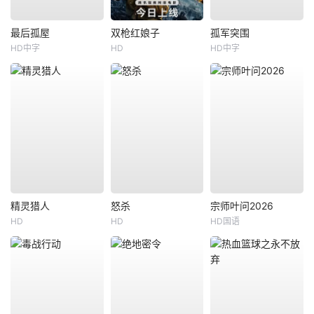
最后孤屋
双枪红娘子
孤军突围
HD中字
HD
HD中字
精灵猎人
怒杀
宗师叶问2026
HD
HD
HD国语