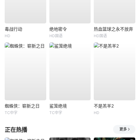
毒战行动
绝地密令
热血篮球之永不放弃
HD
HD国语
HD国语
蜘蛛侠：崭新之日
鲨笼绝境
不是羔羊2
TC中字
TC中字
HD
正在热播
更多