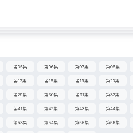
第05集
第06集
第07集
第08集
第17集
第18集
第19集
第20集
第29集
第30集
第31集
第32集
第41集
第42集
第43集
第44集
第53集
第54集
第55集
第56集