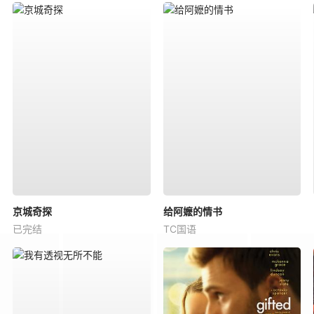
京城奇探
给阿嬷的情书
已完结
TC国语