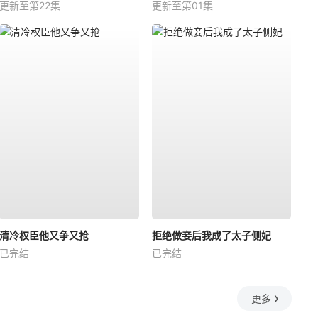
更新至第22集
更新至第01集
清冷权臣他又争又抢
拒绝做妾后我成了太子侧妃
已完结
已完结
更多