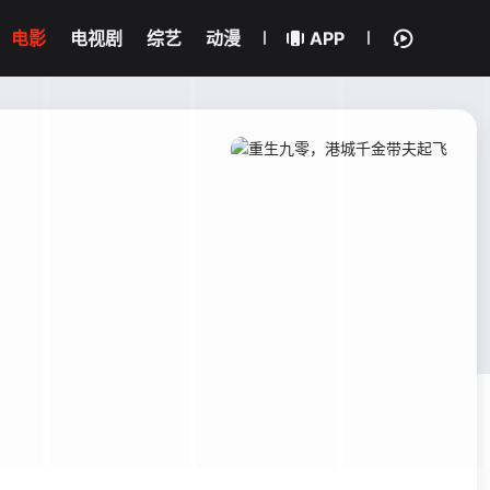
电影
电视剧
综艺
动漫
APP