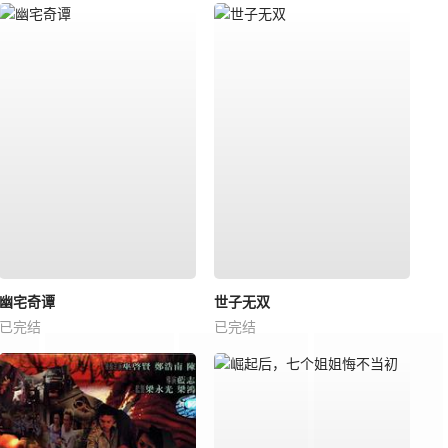
幽宅奇谭
世子无双
已完结
已完结