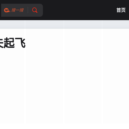
首页
搜一搜
夫起飞