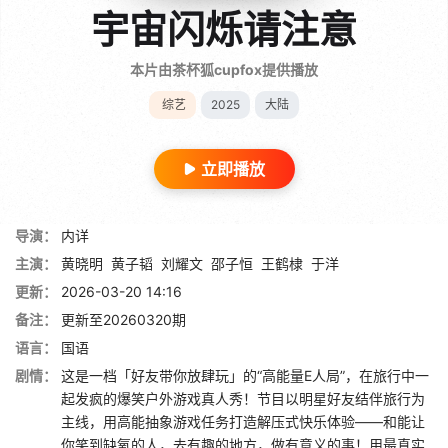
宇宙闪烁请注意
本片由茶杯狐cupfox提供播放
综艺
2025
大陆
立即播放
导演：
内详
主演：
黄晓明
黄子韬
刘耀文
邵子恒
王鹤棣
于洋
更新：
2026-03-20 14:16
备注：
更新至20260320期
语言：
国语
剧情：
这是一档「好友带你放肆玩」的“高能量E人局”，在旅行中一
起发疯的爆笑户外游戏真人秀！节目以明星好友结伴旅行为
主线，用高能抽象游戏任务打造解压式快乐体验——和能让
你笑到缺氧的人，去有趣的地方，做有意义的事！用最真实