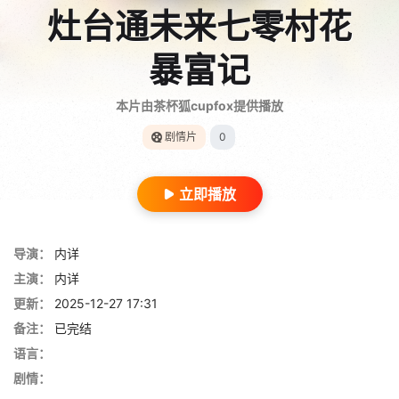
灶台通未来七零村花
暴富记
本片由茶杯狐cupfox提供播放
剧情片
0
立即播放
导演：
内详
主演：
内详
更新：
2025-12-27 17:31
备注：
已完结
语言：
剧情：