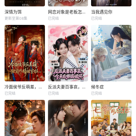
深情为饵
网恋对象是老板怎么办
当我遇见你
更新至第08集
已完结
已完结
冷面侯爷反萌差，独宠作精继室啦
反派夫妻百事哀，今天在哪搞破坏
候冬症
已完结
已完结
已完结