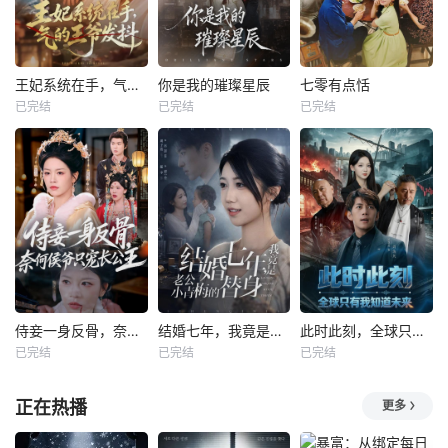
王妃系统在手，气的王爷发抖
你是我的璀璨星辰
七零有点恬
已完结
已完结
已完结
侍妾一身反骨，奈何侯爷只宠长公主
结婚七年，我竟是老公小青梅的替身
此时此刻，全球只有我知道未来
已完结
已完结
已完结
正在热播
更多