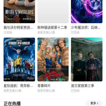
我与沃尔特家男孩的生活第三季
断林镇谜案第十二季
少年魔法师：后继者第三季
已完结
更新至第02集
已完结
星际迷航：奇异新世界第四季
青春碎片
波兰家族第三季
更新至第03集
更新至第02集
已完结
正在热播
更多