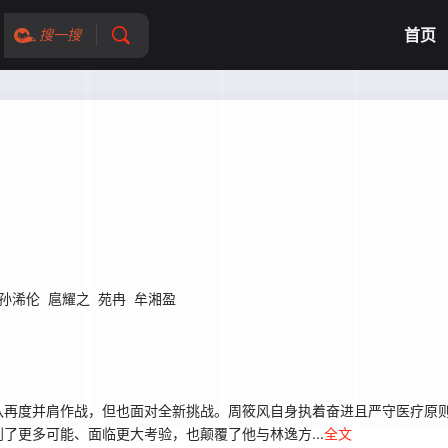
首页
搜一搜
孙浠伦
扈耀之
苑冉
牟湘盈
队再度并肩作战，但也面对全新挑战。周筱风自身执着奋进且严守医疗原
了更多可能、面临更大考验，也颠覆了他与林逸方...
全文