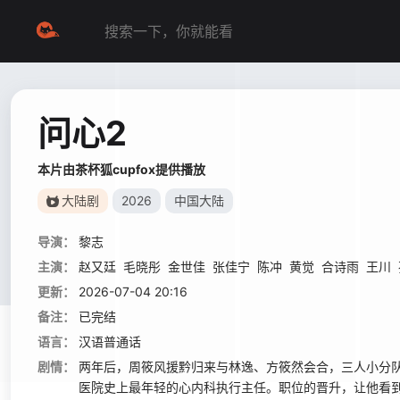
问心2
本片由茶杯狐cupfox提供播放
大陆剧
2026
中国大陆
导演：
黎志
主演：
赵又廷
毛晓彤
金世佳
张佳宁
陈冲
黄觉
合诗雨
王川
更新：
2026-07-04 20:16
备注：
已完结
语言：
汉语普通话
剧情：
两年后，周筱风援黔归来与林逸、方筱然会合，三人小分
医院史上最年轻的心内科执行主任。职位的晋升，让他看到