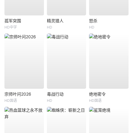
孤军突围
精灵猎人
怒杀
HD中字
HD
HD
宗师叶问2026
毒战行动
绝地密令
HD国语
HD
HD国语