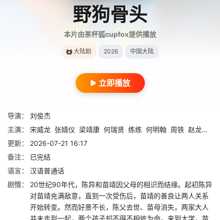
野狗骨头
本片由茶杯狐cupfox提供播放
大陆剧
2026
中国大陆
立即播放
导演：
刘俊杰
主演：
宋威龙
张婧仪
梁靖康
何瑞贤
练练
何明翰
周铁
赵龙豪
田
更新：
2026-07-21 16:17
备注：
已完结
语言：
汉语普通话
剧情：
20世纪90年代，陈异和苗靖因父母的相识而结缘。起初陈异
对苗靖充满敌意，直到一次受伤后，苗靖的善良让两人关系
开始转变。然而好景不长，陈父去世、苗母消失，两家大人
并未走到一起，两个孩子却不得不相依为命。来到大学，苗