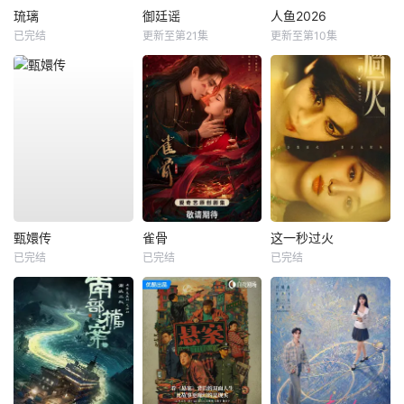
琉璃
御廷谣
人鱼2026
已完结
更新至第21集
更新至第10集
甄嬛传
雀骨
这一秒过火
已完结
已完结
已完结