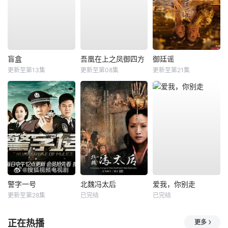
盲盒
吾凰在上之凤御四方
御廷谣
更新至第13集
更新至第08集
更新至第21集
警字一号
北魏冯太后
爱我，你别走
更新至第28集
已完结
已完结
正在热播
更多