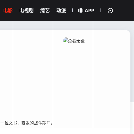
电影
电视剧
综艺
动漫
APP
的一位文书，紧张的战斗期间，