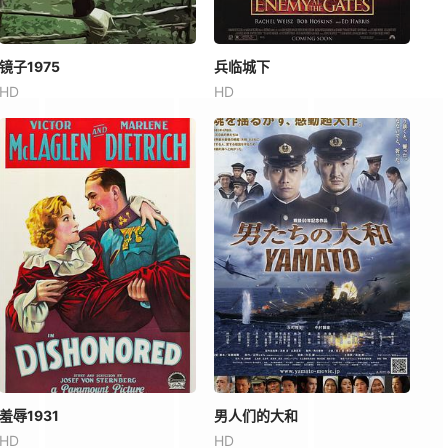
镜子1975
兵临城下
HD
HD
羞辱1931
男人们的大和
HD
HD