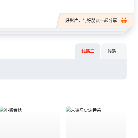
好影片，与好朋友一起分享
线路二
线路一