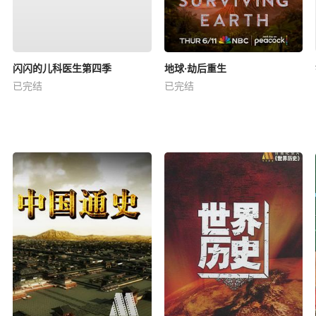
闪闪的儿科医生第四季
地球·劫后重生
已完结
已完结