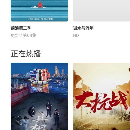
前浪第二季
逝水与流年
更新至第04集
HD
正在热播