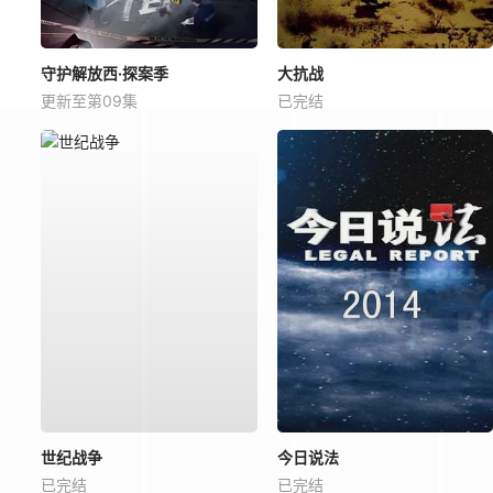
守护解放西·探案季
大抗战
更新至第09集
已完结
世纪战争
今日说法
已完结
已完结