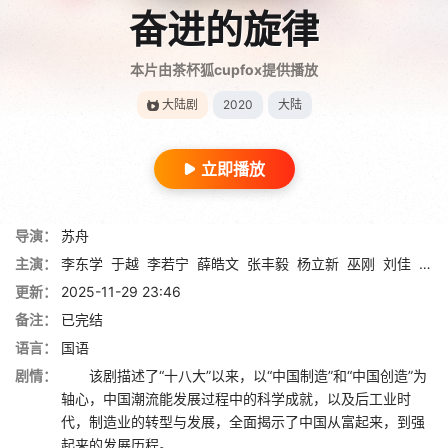
奋进的旋律
本片由茶杯狐cupfox提供播放
大陆剧
2020
大陆
立即播放
导演：
苏舟
主演：
李东学
于越
李若宁
薛皓文
张丰毅
杨立新
巫刚
刘佳
张光
更新：
2025-11-29 23:46
备注：
已完结
语言：
国语
剧情：
该剧描述了“十八大”以来，以“中国制造”和“中国创造”为
轴心，中国潮流能发展过程中的科学成就，以及后工业时
代，制造业的转型与发展，全面揭示了中国从富起来，到强
起来的发展历程。