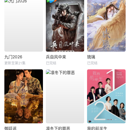
九门2026
兵自风中来
琉璃
更新至第21集
已完结
已完结
御廷谣
凛冬下的罪恶
我的前半生