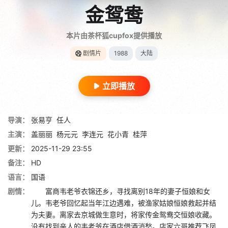
金鸳鸯
本片由茶杯狐cupfox提供播放
剧情片
1988
大陆
立即播放
导演：
张易亨
任人
主演：
盖丽丽
杨元元
李连元
花小青
桂萍
更新：
2025-11-29 23:55
备注：
HD
语言：
国语
剧情：
富商韦老爷衣锦还乡，寻找离别18年的妻子恒娘和女
儿。韦老爷回忆起当年江边遇难，被渔家姑娘恒娘救起并结
为夫妻。离家去京城做生意时，将家传金鸳鸯交恒娘收藏。
没有找到亲人的韦老爷在酒店借酒消愁。店家六哥推荐飞凤