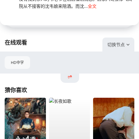
院从不接客的沈韦娘来陪酒。而沈...
全文
在线观看
切换节点
HD中字
猜你喜欢