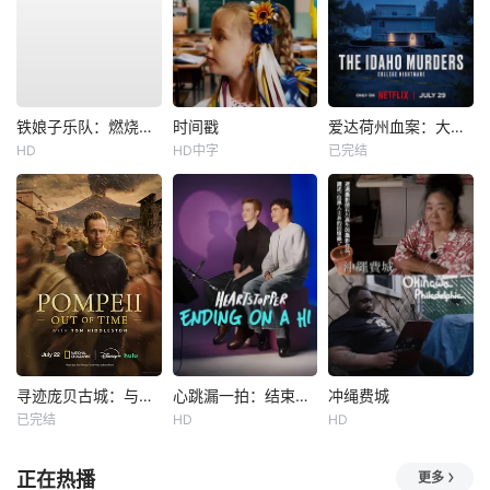
铁娘子乐队：燃烧雄心
时间戳
爱达荷州血案：大学梦魇
HD
HD中字
已完结
寻迹庞贝古城：与汤姆·希德勒斯顿同行
心跳漏一拍：结束在一声嗨
冲绳费城
已完结
HD
HD
正在热播
更多