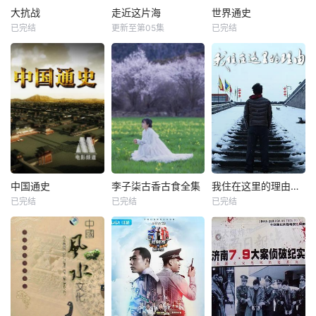
大抗战
走近这片海
世界通史
已完结
更新至第05集
已完结
中国通史
李子柒古香古食全集
我住在这里的理由第三季
已完结
已完结
已完结