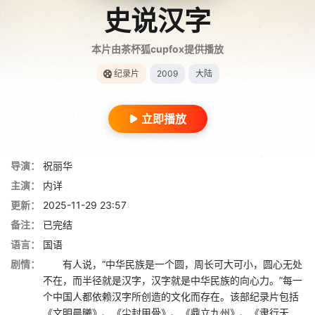
史说汉字
本片由茶杯狐cupfox提供播放
纪录片
2009
大陆
立即播放
导演：
祝丽华
主演：
内详
更新：
2025-11-29 23:57
备注：
已完结
语言：
国语
剧情：
有人说，“中华民族是一个圆，周长可大可小，圆心无处
不在，而半径就是汉字，汉字就是中华民族的向心力。”每一
个中国人都依赖汉字所创造的文化而存在。该部纪录片包括
《文明晨曦》、《尘封甲骨》、《鼎立九州》、《隶行天