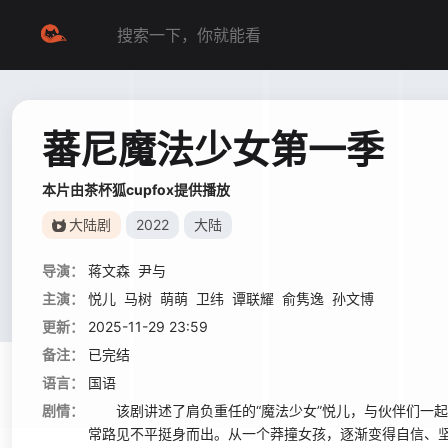
蕃尼魔法少女第一季
本片由茶杯狐cupfox提供播放
大陆剧
2022
大陆
导演：
蒋文森
尹与
主演：
悦儿
马树
萌萌
卫纬
谭联耀
俞隽逸
孙文博
更新：
2025-11-29 23:59
备注：
已完结
语言：
国语
剧情：
该剧讲述了肩负重任的“魔法少女”悦儿，与伙伴们一起
常路见不平挺身而出。从一个莽撞女孩，逐渐变得自信、坚