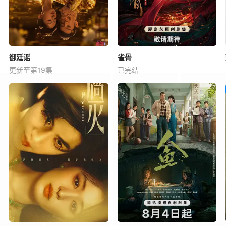
御廷谣
雀骨
更新至第19集
已完结