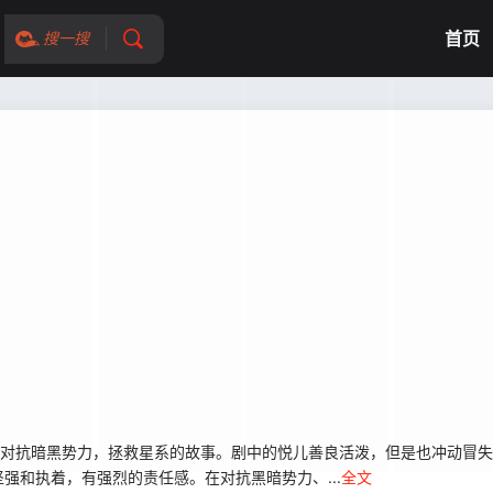
首页
搜一搜
对抗暗黑势力，拯救星系的故事。剧中的悦儿善良活泼，但是也冲动冒失
强和执着，有强烈的责任感。在对抗黑暗势力、...
全文