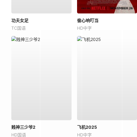
功夫女足
偷心响叮当
TC国语
HD中字
贱神三少爷2
飞机2025
HD国语
HD中字