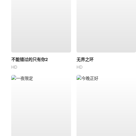
不能错过的只有你2
无界之环
HD
HD