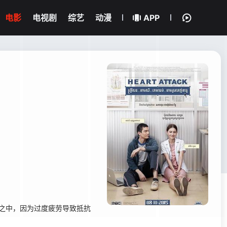
电影
电视剧
综艺
动漫
APP
工作之中，因为过度疲劳导致抵抗