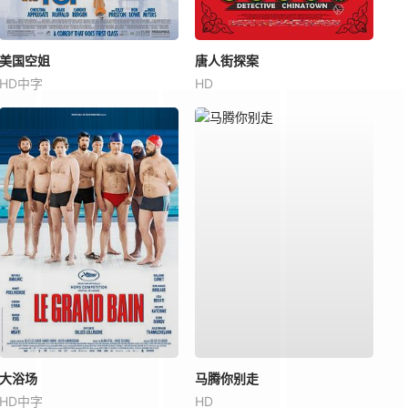
美国空姐
唐人街探案
HD中字
HD
大浴场
马腾你别走
HD中字
HD