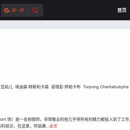
首页
搜一搜
·瓦帖儿
埃迪森·特斯利卡森
诺塔彭·邦帕卡布
Torpong Chantabubpha
thanont 饰）是一名修图师，非常敬业的他几乎将所有的精力都投入到了
就诊，在这里，阿翁邂...
全文