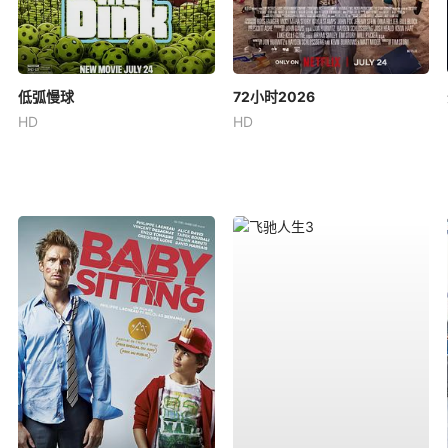
低弧慢球
72小时2026
HD
HD