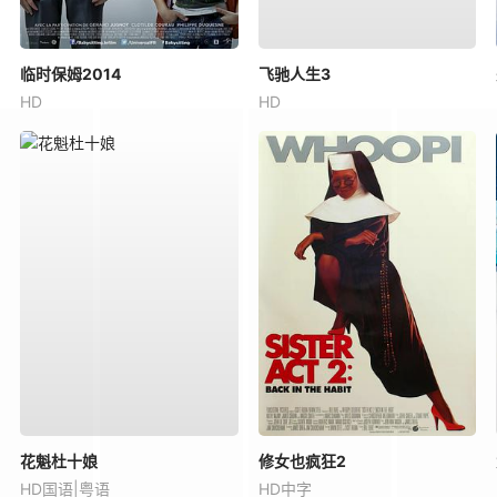
临时保姆2014
飞驰人生3
HD
HD
花魁杜十娘
修女也疯狂2
HD国语|粤语
HD中字