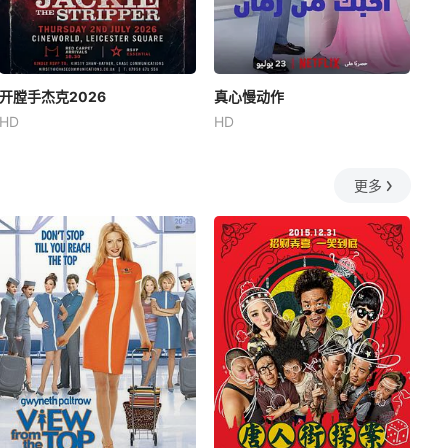
开膛手杰克2026
真心慢动作
HD
HD
更多