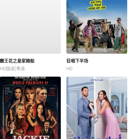
霸王花之皇家赌船
狂唱下半场
HD国语|粤语
HD