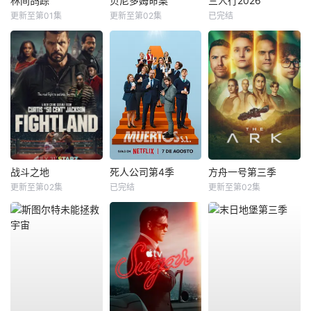
林间鸽踪
贝尼多姆命案
三人行2026
更新至第01集
更新至第02集
已完结
战斗之地
死人公司第4季
方舟一号第三季
更新至第02集
已完结
更新至第02集