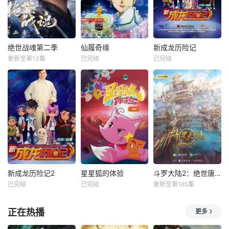
绝世战魂第二季
仙履奇缘
新成龙历险记
更新至第13集
已完结
已完结
新成龙历险记2
星星狐的体验
斗罗大陆2：绝世唐门
已完结
已完结
更新至第165集
正在热播
更多