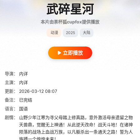
武碎星河
本片由茶杯狐cupfox提供播放
动漫
2025
大陆
立即播放
导演：
内详
主演：
内详
更新：
2026-03-12 08:07
备注：
已完结
语言：
国语
剧情：
山野少年江寒为寻父母踏上修真路，意外激活母亲遗留之物
天兽鼎，觉醒无上神通！从此逆天改命！战天斗地！在诸神
陨落的战场上血战万族，以凡躯杀出一条通天之路！誓为人
族搏一个煌煌未来！