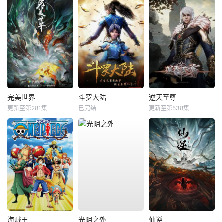
完美世界
斗罗大陆
逆天至尊
更新至第281集
已完结
更新至第538集
海贼王
光阴之外
仙逆