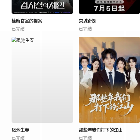
检察官室的提案
京城奇探
已完结
已完结
凤池生春
那些年我们打下的江山
已完结
已完结