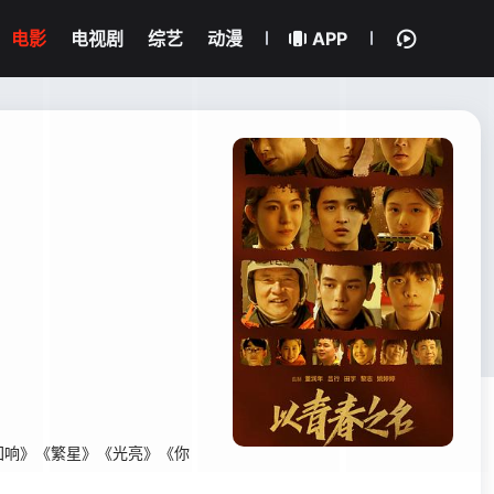
电影
电视剧
综艺
动漫
APP
响》《繁星》《光亮》《你