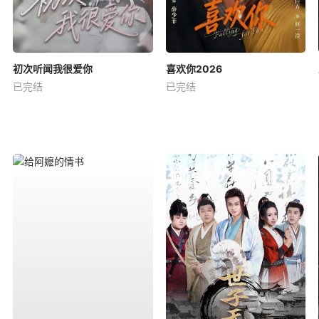
初次听闻我很爱你
喜欢你2026
已完结
已完结