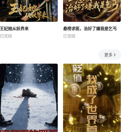
王妃她从妖界来
悬榜求医，治好了嫌我是乞丐
已完结
已完结
更多