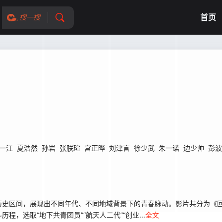
首页
搜一搜
一江
夏浩然
孙岩
张朕瑄
宫正晔
刘津言
徐少武
朱一诺
边少帅
彭波
史区间，展现出不同年代、不同地域背景下的青春脉动。影片共分为《回
，选取“地下共青团员”“航天人二代”“创业...
全文