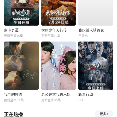
幽宅奇谭
大唐少年天行传
我以纸人镇百鬼
更新至第15集
更新至第12集
已完结
我们的排练
老公要求我去出轨
斩毒行动
更新至第04集
更新至第05集
HD
正在热播
更多