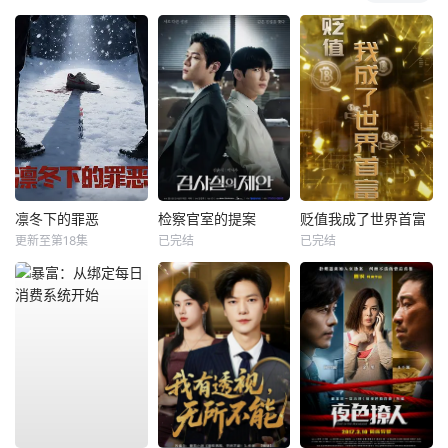
凛冬下的罪恶
检察官室的提案
贬值我成了世界首富
更新至第18集
已完结
已完结