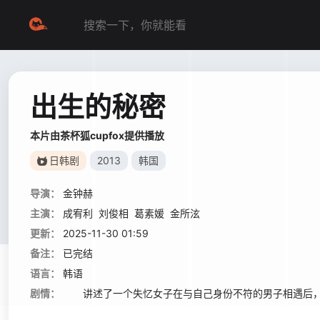
出生的秘密
本片由茶杯狐cupfox提供播放
日韩剧
2013
韩国
导演：
金钟赫
主演：
成宥利
刘俊相
葛素媛
金所泫
更新：
2025-11-30 01:59
备注：
已完结
语言：
韩语
剧情：
讲述了一个失忆女子在与自己身份不符的男子相遇后，