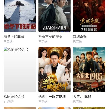
凛冬下的罪恶
检察官室的提案
京城奇探
已完结
已完结
已完结
给阿嬷的情书
透视：一眼定乾坤
大东北1985
TC国语
已完结
已完结