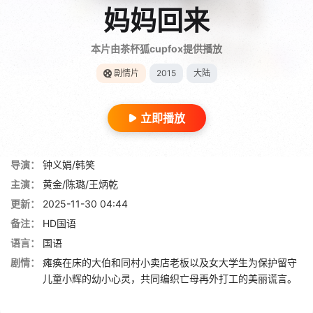
妈妈回来
本片由茶杯狐cupfox提供播放
剧情片
2015
大陆
立即播放
导演：
钟义娟/韩笑
主演：
黄金/陈璐/王炳乾
更新：
2025-11-30 04:44
备注：
HD国语
语言：
国语
剧情：
瘫痪在床的大伯和同村小卖店老板以及女大学生为保护留守
儿童小辉的幼小心灵，共同编织亡母再外打工的美丽谎言。