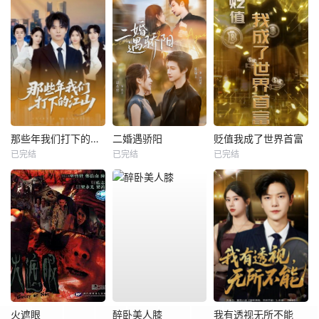
那些年我们打下的江山
二婚遇骄阳
贬值我成了世界首富
已完结
已完结
已完结
火遮眼
醉卧美人膝
我有透视无所不能