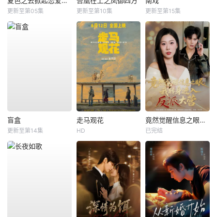
夏色之云掀起恋爱与风暴
吾凰在上之凤御四方
南戏
更新至第05集
更新至第10集
更新至第15集
盲盒
走马观花
竟然觉醒信息之眼，我转身进入反派大营
更新至第14集
HD
已完结