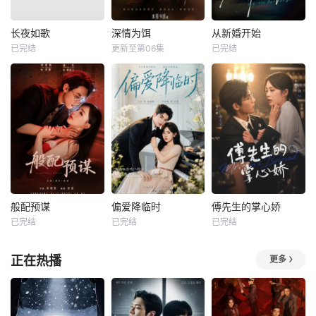
长夜如歌
深情为饵
从新婚开始
已完结
更新至第06集
已完结
般配预谋
偏爱降临时
傅先生的掌心娇
已完结
已完结
已完结
正在热播
更多