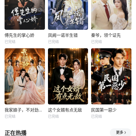
傅先生的掌心娇
凤阙一诺半生错
秦爷，领个证先
已完结
已完结
已完结
我家娘子，不对劲第四季
这个女婿有点无敌
民国第一惡少
已完结
已完结
已完结
正在热播
更多