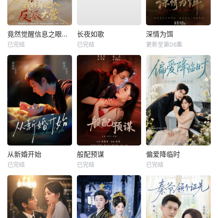
竟然觉醒信息之眼，我转身进入反派大营
长夜如歌
深情为饵
已完结
已完结
更新至第06集
从新婚开始
般配预谋
偏爱降临时
已完结
已完结
已完结