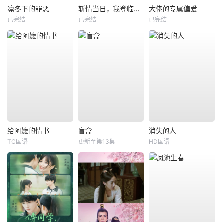
凛冬下的罪恶
斩情当日，我登临至高
大佬的专属偏爱
已完结
已完结
已完结
给阿嬷的情书
盲盒
消失的人
TC国语
更新至第13集
HD国语