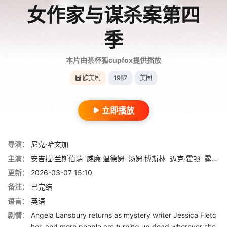
女作家与谋杀案第四
季
本片由茶杯狐cupfox提供播放
欧美剧
1987
美国
立即播放
导演：
尼克·哈文加
主演：
安吉拉·兰斯伯瑞
威廉·温德姆
汤姆·博斯林
迈克·霍顿
露丝·罗曼
更新：
2026-03-07 15:10
备注：
已完结
语言：
英语
剧情：
Angela Lansbury returns as mystery writer Jessica Fletc
her, and more people are turning up dead wherever she