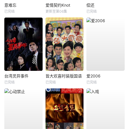
意难忘
爱情契约Knot
偿还
已完结
更新至第06集
已完结
台湾灵异事件
皆大欢喜时装版国语
爱2006
已完结
已完结
已完结