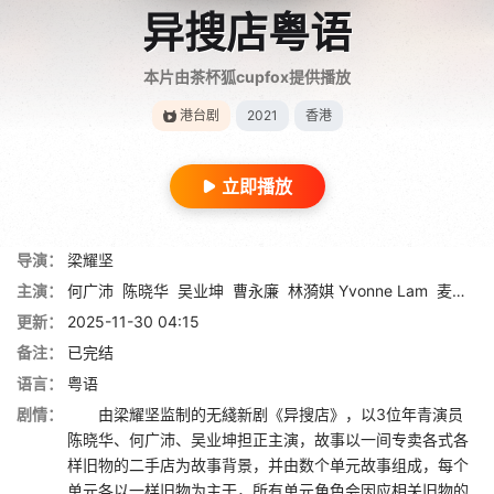
异搜店粤语
本片由茶杯狐cupfox提供播放
港台剧
2021
香港
立即播放
导演：
梁耀坚
主演：
何广沛
陈晓华
吴业坤
曹永廉
林漪娸 Yvonne Lam
麦秋成
更新：
2025-11-30 04:15
备注：
已完结
语言：
粤语
剧情：
由梁耀坚监制的无綫新剧《异搜店》，以3位年青演员
陈晓华、何广沛、吴业坤担正主演，故事以一间专卖各式各
样旧物的二手店为故事背景，并由数个单元故事组成，每个
单元各以一样旧物为主干，所有单元角色会因应相关旧物的