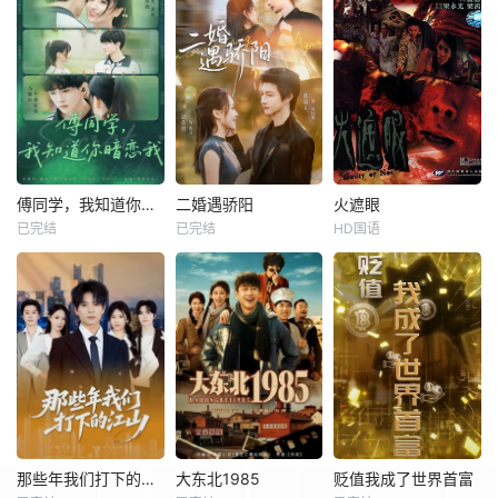
傅同学，我知道你暗恋我
二婚遇骄阳
火遮眼
已完结
已完结
HD国语
那些年我们打下的江山
大东北1985
贬值我成了世界首富