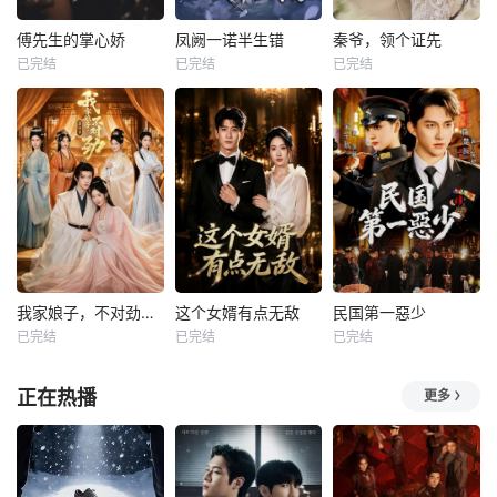
傅先生的掌心娇
凤阙一诺半生错
秦爷，领个证先
已完结
已完结
已完结
我家娘子，不对劲第四季
这个女婿有点无敌
民国第一惡少
已完结
已完结
已完结
正在热播
更多