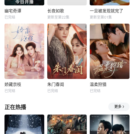
幽宅奇谭
长夜如歌
一旦被发现就完了
已完结
更新至第22集
更新至第01集
娇藏京枝
朱门春闺
温柔狩猎
已完结
已完结
已完结
正在热播
更多