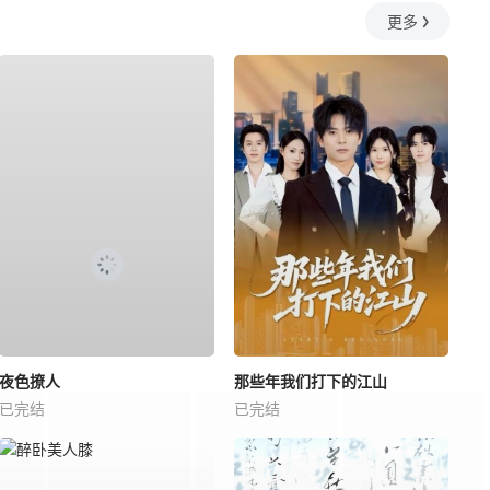
更多
夜色撩人
那些年我们打下的江山
已完结
已完结