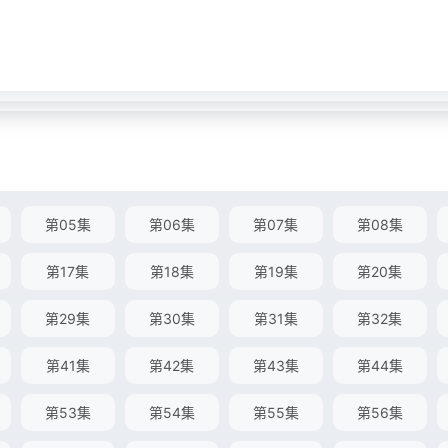
第05集
第06集
第07集
第08集
第17集
第18集
第19集
第20集
第29集
第30集
第31集
第32集
第41集
第42集
第43集
第44集
第53集
第54集
第55集
第56集