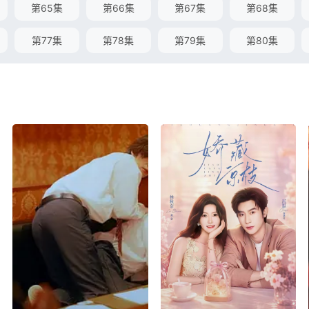
第65集
第66集
第67集
第68集
第77集
第78集
第79集
第80集