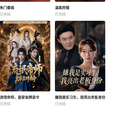
朱门春闺
温柔狩猎
已完结
已完结
流氓帝师，皇家金牌县令
嫌我是实习生，我亮出老板身份
已完结
已完结