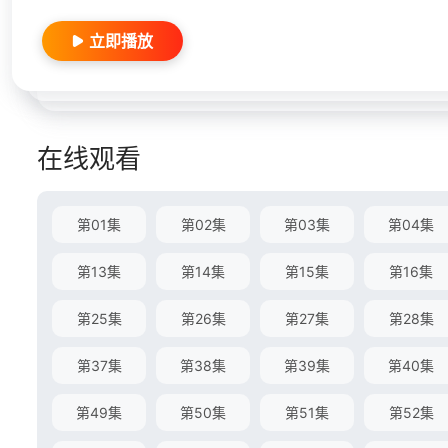
立即播放
在线观看
第01集
第02集
第03集
第04集
第13集
第14集
第15集
第16集
第25集
第26集
第27集
第28集
第37集
第38集
第39集
第40集
第49集
第50集
第51集
第52集