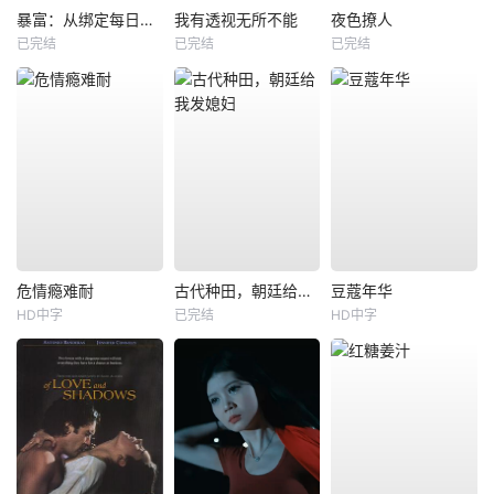
暴富：从绑定每日消费系统开始
我有透视无所不能
夜色撩人
已完结
已完结
已完结
危情瘾难耐
古代种田，朝廷给我发媳妇
豆蔻年华
HD中字
已完结
HD中字