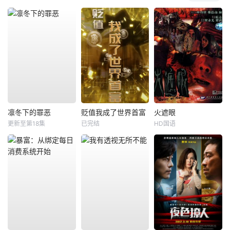
凛冬下的罪恶
贬值我成了世界首富
火遮眼
更新至第18集
已完结
HD国语