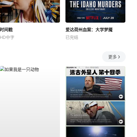
时间戳
爱达荷州血案：大学梦魇
HD中字
已完结
更多