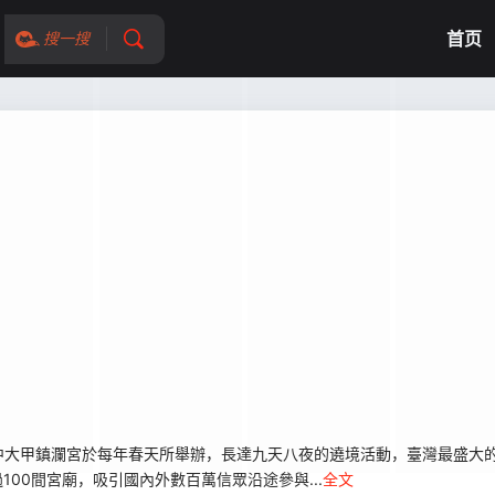
首页
搜一搜
大甲鎮瀾宮於每年春天所舉辦，長達九天八夜的遶境活動，臺灣最盛大的
00間宮廟，吸引國內外數百萬信眾沿途參與...
全文