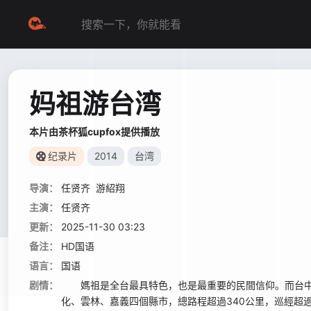
妈祖游台湾
本片由茶杯狐cupfox提供播放
纪录片
2014
台湾
导演：
任贤齐
游紹翔
主演：
任贤齐
更新：
2025-11-30 03:23
备注：
HD国语
语言：
国语
剧情：
媽祖是全台最具特色，也是最重要的民間信仰。而台中
化、雲林、嘉義四個縣市，總路程超過340公里，巡經超過1