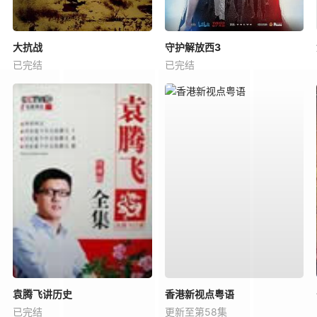
大抗战
守护解放西3
已完结
已完结
袁腾飞讲历史
香港新视点粤语
已完结
更新至第58集