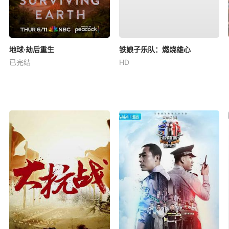
地球·劫后重生
铁娘子乐队：燃烧雄心
已完结
HD