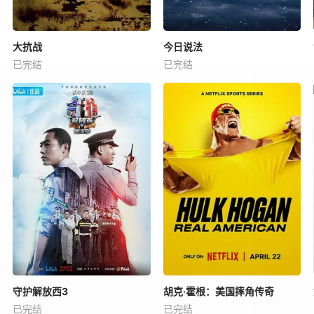
大抗战
今日说法
已完结
已完结
守护解放西3
胡克·霍根：美国摔角传奇
已完结
已完结