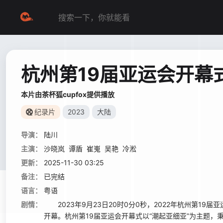
杭州第19届亚运会开幕
本片由茶杯狐cupfox提供播放
纪录片
2023
大陆
导演：
陆川
主演：
沙晓岚
谭盾
崔嵬
吴艳
冷淞
更新：
2025-11-30 03:25
备注：
已完结
语言：
粤语
剧情：
2023年9月23日20时0分0秒，2022年杭州第1
开幕。杭州第19届亚运会开幕式以“潮起亚细亚”为主题，秉承