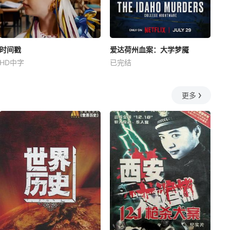
时间戳
爱达荷州血案：大学梦魇
HD中字
已完结
更多