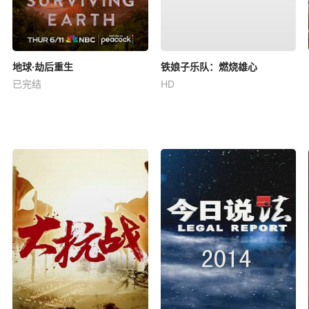
地球·劫后重生
铁娘子乐队：燃烧雄心
已完结
HD