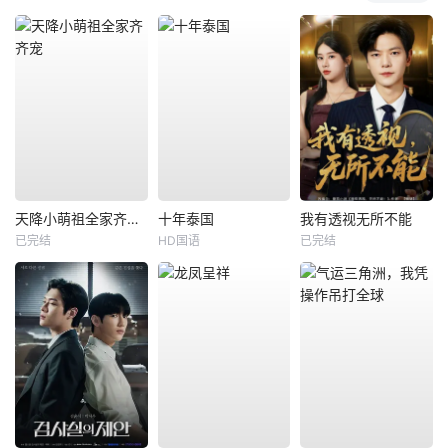
天降小萌祖全家齐齐宠
十年泰国
我有透视无所不能
已完结
HD国语
已完结