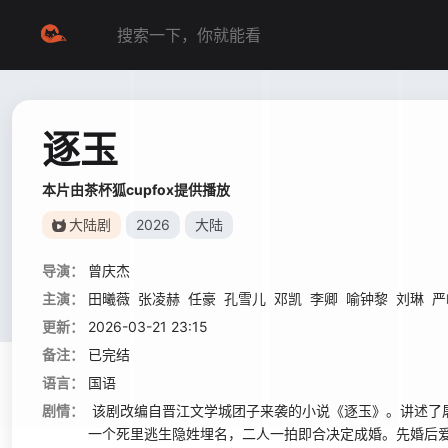
逐玉
本片由茶杯狐cupfox提供播放
大陆剧
2026
大陆
导演：
曾庆杰
主演：
田曦薇
张凌赫
任豪
孔雪儿
邓凯
李卿
喻钟黎
刘琳
严
更新：
2026-03-21 23:15
备注：
已完结
语言：
国语
剧情：
该剧改编自晋江文学城团子来袭的小说《逐玉》。讲述了屠
一个死里逃生隐姓埋名，二人一拍即合决定成婚。先婚后爱