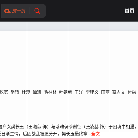
首页
搜一搜
屹宽
岳旸
杜淳
谭凯
毛林林
叶祖新
于洋
李建义
田丽
寇占文
付淼
户女樊长玉（田曦薇 饰）与落难侯爷谢征（张凌赫 饰）于困境中相遇
日渐生情，后因战乱被迫分开，樊长玉最终拿...
全文