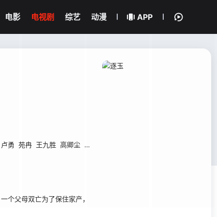
电影
电视剧
综艺
动漫
APP
卢勇
苑冉
王九胜
高卿尘
贾妮
金珈
林沐然
林思意
何昶希
高上淇
，一个父母双亡为了保住家产，