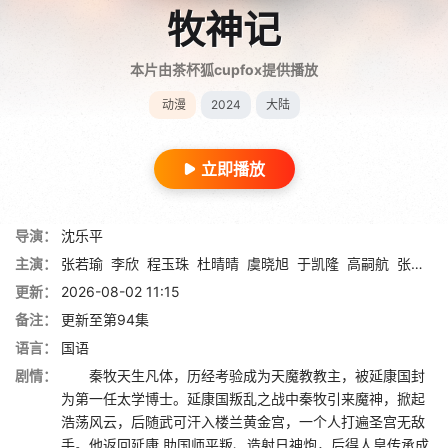
牧神记
本片由茶杯狐cupfox提供播放
动漫
2024
大陆
立即播放
导演：
沈乐平
主演：
张若瑜
李欣
程玉珠
杜晴晴
虞晓旭
于凯隆
高嗣航
张恒
王
更新：
2026-08-02 11:15
备注：
更新至第94集
语言：
国语
剧情：
秦牧天生凡体，历经考验成为天魔教教主，被延康国封
为第一任太学博士。延康国叛乱之战中秦牧引来魔神，掀起
浩荡风云，后随武可汗入楼兰黄金宫，一个人打遍圣宫无敌
手。他返回延康,助国师平叛、造射日神炮，后得人皇传承成