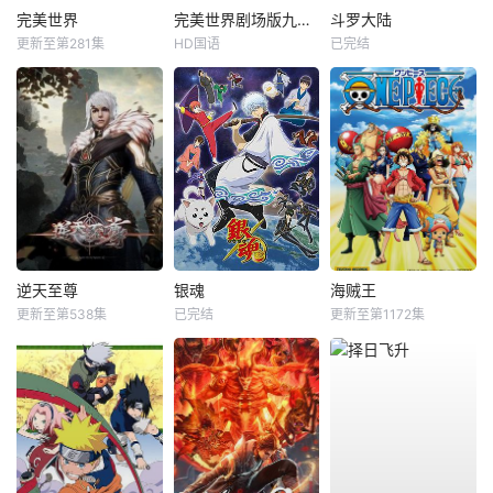
完美世界
完美世界剧场版九劫焚天
斗罗大陆
更新至第281集
HD国语
已完结
逆天至尊
银魂
海贼王
更新至第538集
已完结
更新至第1172集