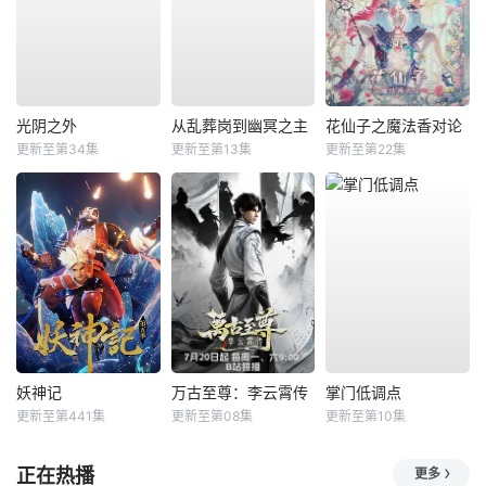
光阴之外
从乱葬岗到幽冥之主
花仙子之魔法香对论
更新至第34集
更新至第13集
更新至第22集
妖神记
万古至尊：李云霄传
掌门低调点
更新至第441集
更新至第08集
更新至第10集
正在热播
更多