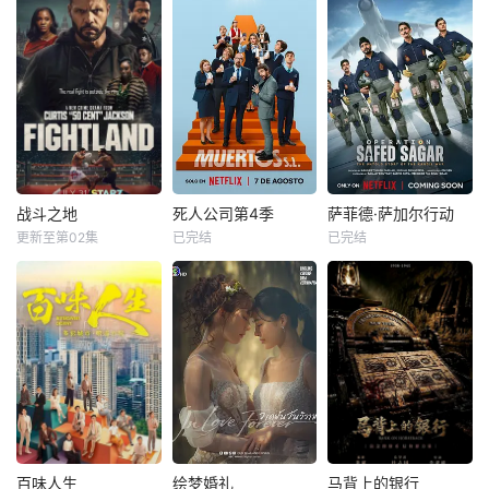
战斗之地
死人公司第4季
萨菲德·萨加尔行动
更新至第02集
已完结
已完结
百味人生
绘梦婚礼
马背上的银行