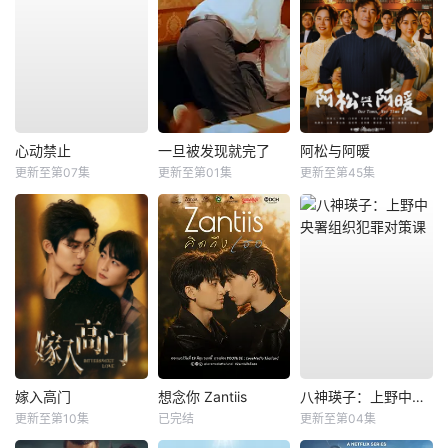
心动禁止
一旦被发现就完了
阿松与阿暖
更新至第07集
更新至第01集
更新至第45集
嫁入高门
想念你 Zantiis
八神瑛子：上野中央署组织犯罪对策课
更新至第10集
已完结
更新至第04集