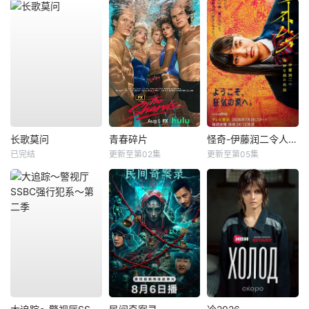
长歌莫问
青春碎片
怪奇-伊藤润二令人彻夜难眠的奇异故事－
已完结
更新至第02集
更新至第05集