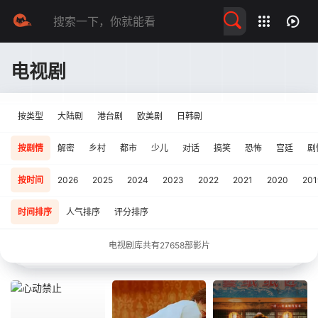
留言求片
电视剧
按类型
大陆剧
港台剧
欧美剧
日韩剧
按剧情
解密
乡村
都市
少儿
对话
搞笑
恐怖
宫廷
剧
按时间
2026
2025
2024
2023
2022
2021
2020
201
时间排序
人气排序
评分排序
电视剧库共有
27658
部影片