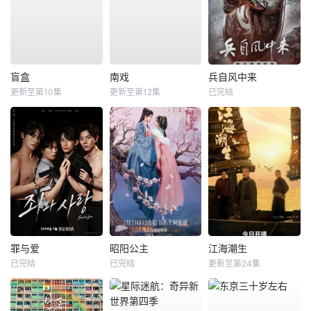
盲盒
南戏
兵自风中来
更新至第10集
更新至第12集
已完结
罪与爱
昭阳公主
江海潮生
已完结
已完结
更新至第24集